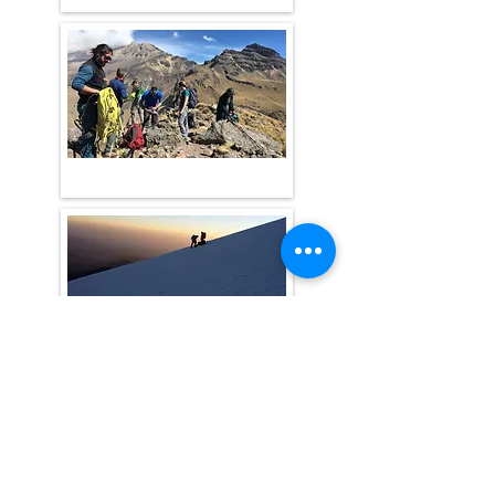
Llámanos:
Cel. MX.
(664)484-78-71
Cel. USA.
(619) 571-43-82